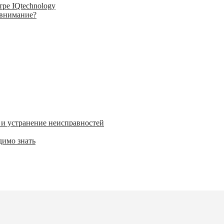
тре IQtechnology
 внимание?
 и устранение неисправностей
димо знать