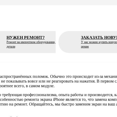
НУЖЕН РЕМОНТ?
ЗАКАЗАТЬ НОВ
Ремонт на импортном оборудовании, +качественные
У нас можно купить новую
детали
ценам
распространённых поломок. Обычно это происходит из-за механ
не показывать вовсе или не реагировать на нажатия. В первом сл
роятнее всего, в самом модуле.
 требующая профессионализма, опыта работы и производится, ка
обенностью ремонта экрана iPhone является то, что замена ко
антию на ремонт. Обращайтесь, мы быстро заменим экран на ваш