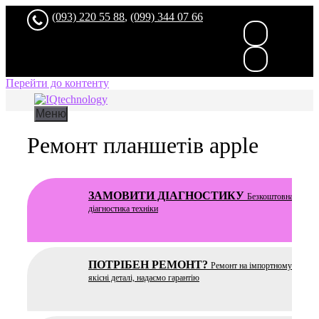
(093) 220 55 88
,
(099) 344 07 66
Перейти до контенту
Меню
Ремонт планшетів apple
ЗАМОВИТИ ДІАГНОСТИКУ
Безкоштовна
та чес
діагностика техніки
ПОТРІБЕН РЕМОНТ?
Ремонт на імпортному устатку
якісні деталі, надаємо гарантію