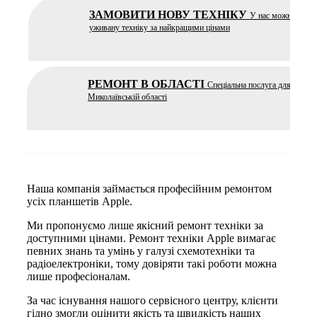
ЗАМОВИТИ НОВУ ТЕХНІКУ
У нас можна купит
уживану техніку за найкращими цінами
РЕМОНТ В ОБЛАСТІ
Спеціальна послуга для ремон
Миколаївській області
Наша компанія займається професійним ремонтом
усіх планшетів Apple.
Ми пропонуємо лише якісний ремонт техніки за
доступними цінами. Ремонт техніки Apple вимагає
певних знань та умінь у галузі схемотехніки та
радіоелектроніки, тому довіряти такі роботи можна
лише професіоналам.
За час існування нашого сервісного центру, клієнти
гідно змогли оцінити якість та швидкість наших