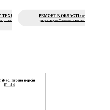
У ТЕХНІКУ
РЕМОНТ В ОБЛАСТІ
У нас
Спеціальна послуга
ану техніку за
для ремонту по Миколаївській області
iPad 4