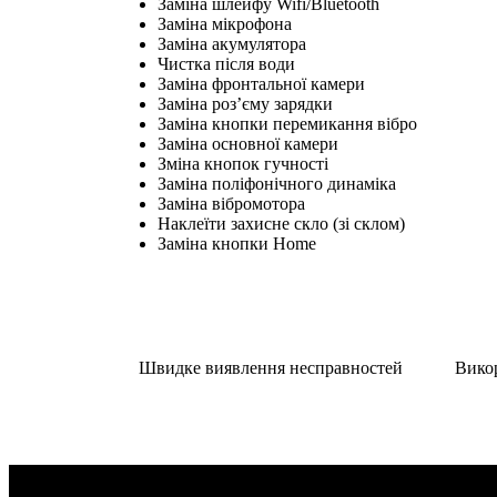
Заміна шлейфу Wifi/Bluetooth
Заміна мікрофона
Заміна акумулятора
Чистка після води
Заміна фронтальної камери
Заміна роз’єму зарядки
Заміна кнопки перемикання вібро
Заміна основної камери
Зміна кнопок гучності
Заміна поліфонічного динаміка
Заміна вібромотора
Наклеїти захисне скло (зі склом)
Заміна кнопки Home
Швидке виявлення несправностей
Вико