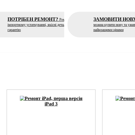
ПОТРІБЕН РЕМОНТ?
ЗАМОВИТИ НОВ
Ремонт на
імпортному устаткуванні, якісні деталі, надаємо
можна купити нову та ужив
гарантію
найкращими цінами
iPad 3