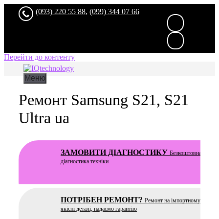
(093) 220 55 88
,
(099) 344 07 66
Перейти до контенту
Меню
Ремонт Samsung S21, S21
Ultra ua
ЗАМОВИТИ ДІАГНОСТИКУ
Безкоштовна
та чес
діагностика техніки
ПОТРІБЕН РЕМОНТ?
Ремонт на імпортному устатку
якісні деталі, надаємо гарантію